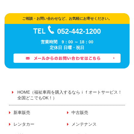
年末年始休業のお知らせ
ご相談・お問い合わせなど、お気軽にお寄せください。
2025/07/09
新着情報
052-442-1200
夏季休業のご案内
営業時間 9：00 ～ 18：00
定休日 日曜・祝日
2025/04/21
お知らせ
新着情報
ゴールデンウイーク休業案内
2024/12/17
お知らせ
新着情報
HOME（福祉車両を購入するならｉｆオートサービス！
全国どこでもOK！）
年末年始休業のお知らせ
新車販売
中古販売
2024/02/07
イベント情報
新着情報
レンタカー
メンテナンス
地域限定キャンペーン ※終了いたしました